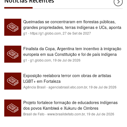
Notícias Recentes
Queimadas se concentraram em florestas públicas,
grandes propriedades, terras indígenas e UCs, aponta
relatório
g1 - https://g1.globo.com,
27 de Set de 2027
Finalista da Copa, Argentina tem incentivo à imigração
europeia em sua Constituição e foi de país indígena
para maioria branca
g1 - g1.globo.com,
19 de Jul de 2026
Exposição reelabora terror com obras de artistas
LGBT+ em Fortaleza
Agência Brasil - agenciabrasil.ebc.com.br,
19 de Jul de 2026
Projeto fortalece formação de educadores indígenas
dos povos Kambiwá e Xukuru de Cimbres
Brasil de Fato - www.brasildefato.com.br,
19 de Jul de 2026