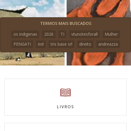
TERMOS MAIS BUSCADOS
os indigenas
2026
TI
vtunotesforall
Mulher
PENGATI
ind
tris base srl
direito
andreazza
LIVROS