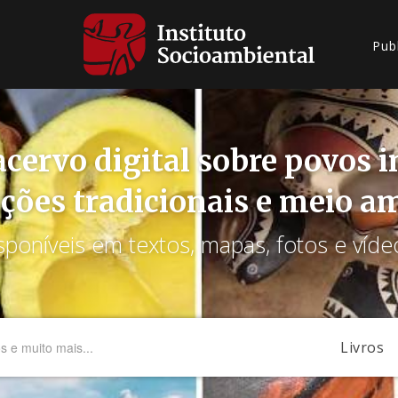
Pub
cervo digital sobre povos 
ções tradicionais e meio a
sponíveis em textos, mapas, fotos e víde
Livros