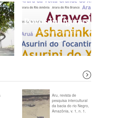
Povos Indígenas
s
Acesse a enciclopédia
a
Aru, revista de
pesquisa intercultural
da bacia do rio Negro,
Amazônia, v. 1, n. 1.