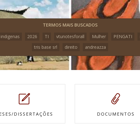
TERMOS MAIS BUSCADOS
 indigenas
2026
TI
vtunotesforall
Mulher
PENGATI
tris base srl
direito
andreazza
ESES/DISSERTAÇÕES
DOCUMENTOS