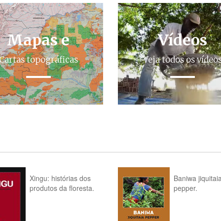
Mapas e
Vídeos
Cartas topográficas
Veja todos os vídeo
Xingu: histórias dos
Baniwa jiquitai
produtos da floresta.
pepper.