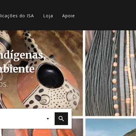
licações do ISA
Loja
Apoie
indígenas,
mbiente
os.