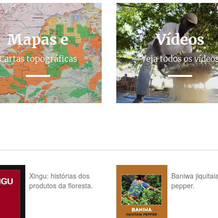
Mapas e
Vídeos
Cartas topográficas
Veja todos os vídeo
Xingu: histórias dos
Baniwa jiquitai
produtos da floresta.
pepper.