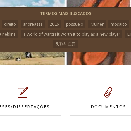
TERMOS MAIS BUSCADOS
direito
andreazza
2026
possuelo
Mulher
mosaico
a neblina
is world of warcraft worth it to play as a new player
D
风歌与庄园
ESES/DISSERTAÇÕES
DOCUMENTOS