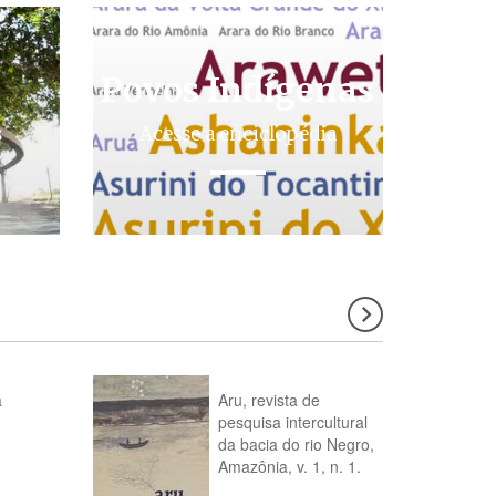
Povos Indígenas
s
Acesse a enciclopédia
a
Aru, revista de
pesquisa intercultural
da bacia do rio Negro,
Amazônia, v. 1, n. 1.