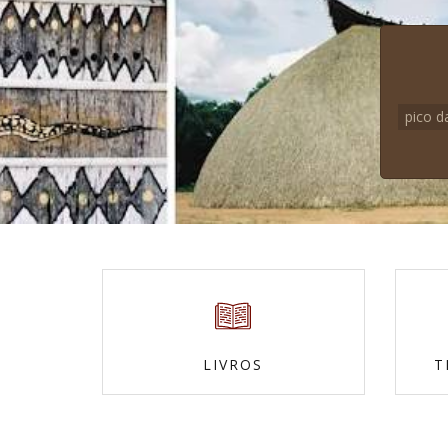
pico d
LIVROS
T