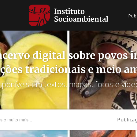
Pub
cervo digital sobre povos 
ções tradicionais e meio a
sponíveis em textos, mapas, fotos e víde
Publica