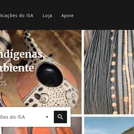
licações do ISA
Loja
Apoie
indígenas,
mbiente
os.
ções do ISA