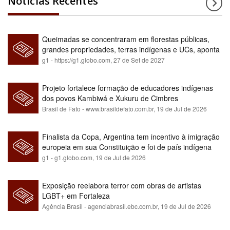
Notícias Recentes
Queimadas se concentraram em florestas públicas,
grandes propriedades, terras indígenas e UCs, aponta
relatório
g1 - https://g1.globo.com,
27 de Set de 2027
Projeto fortalece formação de educadores indígenas
dos povos Kambiwá e Xukuru de Cimbres
Brasil de Fato - www.brasildefato.com.br,
19 de Jul de 2026
Finalista da Copa, Argentina tem incentivo à imigração
europeia em sua Constituição e foi de país indígena
para maioria branca
g1 - g1.globo.com,
19 de Jul de 2026
Exposição reelabora terror com obras de artistas
LGBT+ em Fortaleza
Agência Brasil - agenciabrasil.ebc.com.br,
19 de Jul de 2026