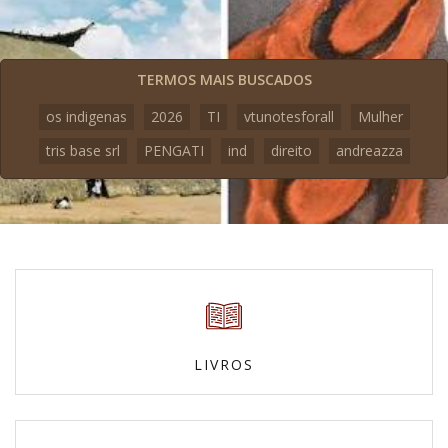
TERMOS MAIS BUSCADOS
os indigenas
2026
TI
vtunotesforall
Mulher
tris base srl
PENGATI
ind
direito
andreazza
LIVROS