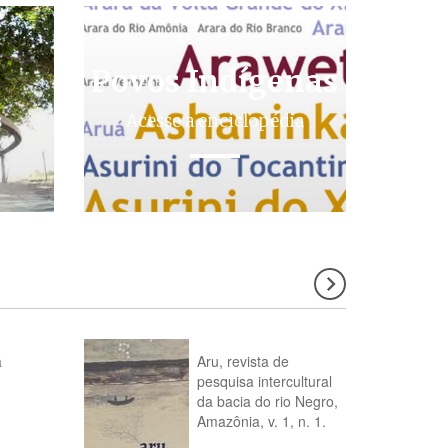
Povos Indígenas
s
Acesse a enciclopédia
a
Aru, revista de
pesquisa intercultural
da bacia do rio Negro,
Amazônia, v. 1, n. 1.