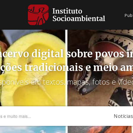
Pub
cervo digital sobre povos 
ções tradicionais e meio a
sponíveis em textos, mapas, fotos e víde
Notícias