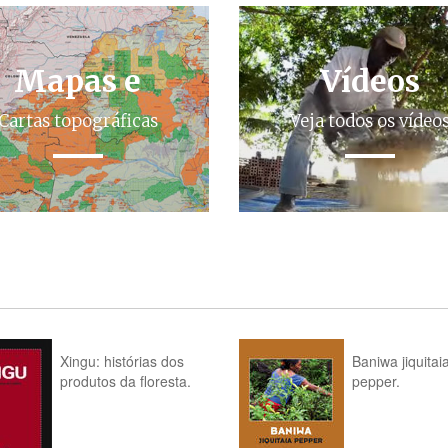
Mapas e
Vídeos
Cartas topográficas
Veja todos os vídeo
Xingu: histórias dos
Baniwa jiquitai
produtos da floresta.
pepper.