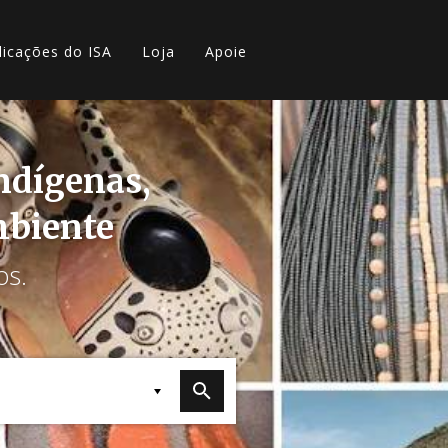
licações do ISA
Loja
Apoie
indígenas,
mbiente
os.