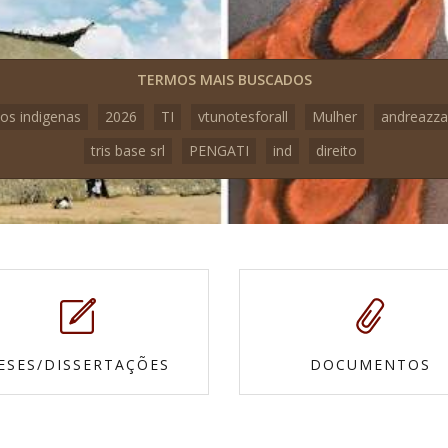
TERMOS MAIS BUSCADOS
os indigenas
2026
TI
vtunotesforall
Mulher
andreazza
tris base srl
PENGATI
ind
direito
ESES/DISSERTAÇÕES
DOCUMENTOS