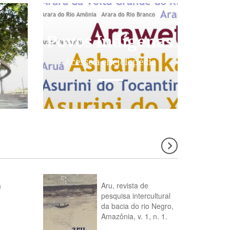
Povos Indígenas
s
Acesse a enciclopédia
a
Aru, revista de
pesquisa intercultural
da bacia do rio Negro,
Amazônia, v. 1, n. 1.