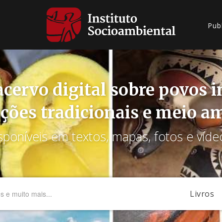
Pub
cervo digital sobre povos 
ções tradicionais e meio a
sponíveis em textos, mapas, fotos e víde
Livros