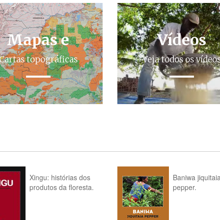
Mapas e
Vídeos
Cartas topográficas
Veja todos os vídeo
Xingu: histórias dos
Baniwa jiquitai
produtos da floresta.
pepper.