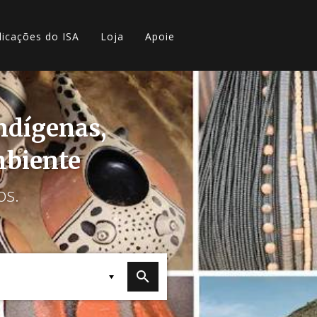
licações do ISA
Loja
Apoie
indígenas,
mbiente
os.