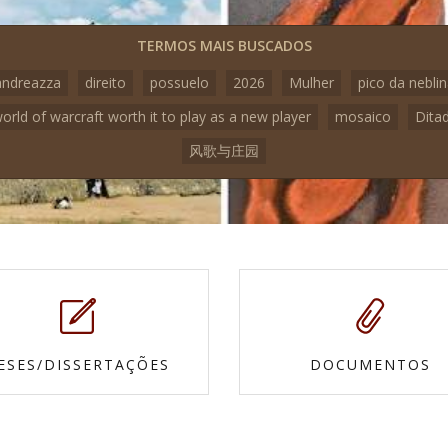
TERMOS MAIS BUSCADOS
andreazza
direito
possuelo
2026
Mulher
pico da nebli
world of warcraft worth it to play as a new player
mosaico
Dita
风歌与庄园
ESES/DISSERTAÇÕES
DOCUMENTOS