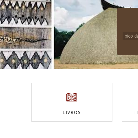
pico d
LIVROS
T