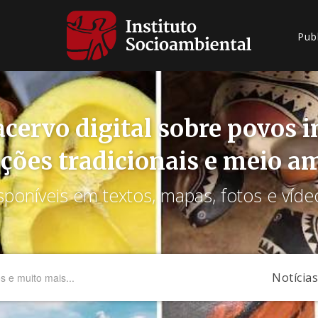
Pub
cervo digital sobre povos 
ções tradicionais e meio a
sponíveis em textos, mapas, fotos e víde
Notícias