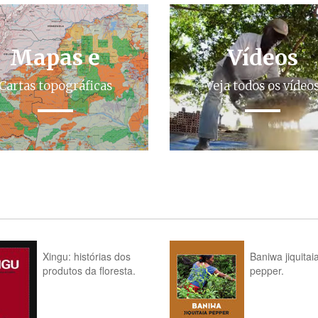
Mapas e
Vídeos
Cartas topográficas
Veja todos os vídeo
Xingu: histórias dos
Baniwa jiquitai
produtos da floresta.
pepper.