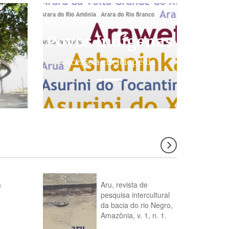
Povos Indígenas
s
Acesse a enciclopédia
a
Aru, revista de
pesquisa intercultural
da bacia do rio Negro,
Amazônia, v. 1, n. 1.