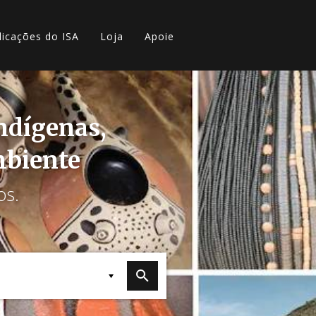
licações do ISA
Loja
Apoie
indígenas,
mbiente
os.