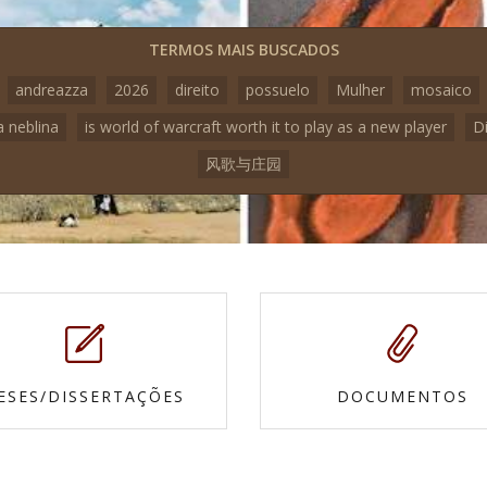
TERMOS MAIS BUSCADOS
andreazza
2026
direito
possuelo
Mulher
mosaico
a neblina
is world of warcraft worth it to play as a new player
D
风歌与庄园
ESES/DISSERTAÇÕES
DOCUMENTOS