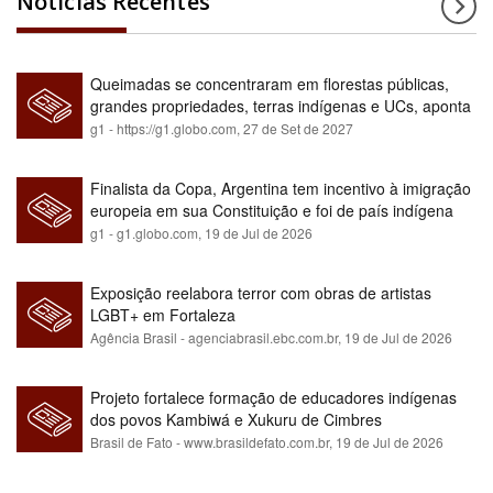
Notícias Recentes
Queimadas se concentraram em florestas públicas,
grandes propriedades, terras indígenas e UCs, aponta
relatório
g1 - https://g1.globo.com,
27 de Set de 2027
Finalista da Copa, Argentina tem incentivo à imigração
europeia em sua Constituição e foi de país indígena
para maioria branca
g1 - g1.globo.com,
19 de Jul de 2026
Exposição reelabora terror com obras de artistas
LGBT+ em Fortaleza
Agência Brasil - agenciabrasil.ebc.com.br,
19 de Jul de 2026
Projeto fortalece formação de educadores indígenas
dos povos Kambiwá e Xukuru de Cimbres
Brasil de Fato - www.brasildefato.com.br,
19 de Jul de 2026