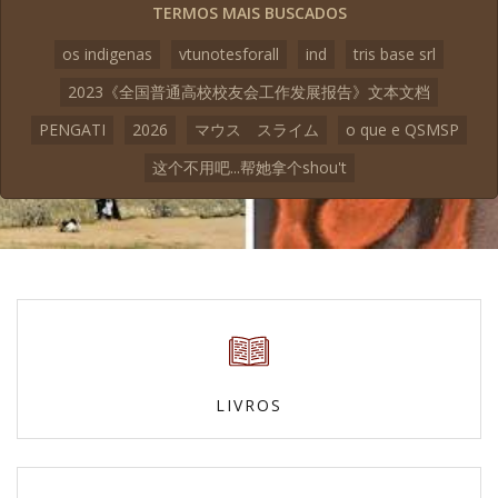
TERMOS MAIS BUSCADOS
os indigenas
vtunotesforall
ind
tris base srl
2023《全国普通高校校友会工作发展报告》文本文档
PENGATI
2026
マウス スライム
o que e QSMSP
这个不用吧...帮她拿个shou't
LIVROS