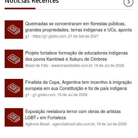
Notícias Recentes
Queimadas se concentraram em florestas públicas,
grandes propriedades, terras indígenas e UCs, aponta
relatório
g1 - https://g1.globo.com,
27 de Set de 2027
Projeto fortalece formação de educadores indígenas
dos povos Kambiwá e Xukuru de Cimbres
Brasil de Fato - www.brasildefato.com.br,
19 de Jul de 2026
Finalista da Copa, Argentina tem incentivo à imigração
europeia em sua Constituição e foi de país indígena
para maioria branca
g1 - g1.globo.com,
19 de Jul de 2026
Exposição reelabora terror com obras de artistas
LGBT+ em Fortaleza
Agência Brasil - agenciabrasil.ebc.com.br,
19 de Jul de 2026