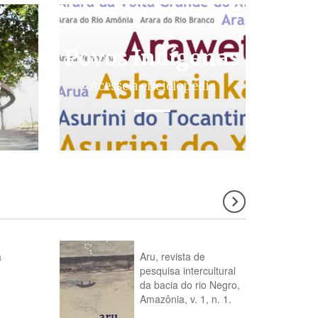
Povos Indígenas
s
Acesse a enciclopédia
a
Aru, revista de
pesquisa intercultural
da bacia do rio Negro,
Amazônia, v. 1, n. 1.