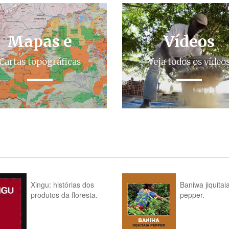
Mapas e
Vídeos
Cartas topográficas
Veja todos os vídeo
Xingu: histórias dos
Baniwa jiquitai
produtos da floresta.
pepper.