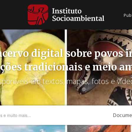
Pub
cervo digital sobre povos 
ções tradicionais e meio a
sponíveis em textos, mapas, fotos e víde
Docume