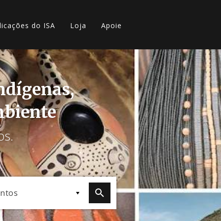
licações do ISA
Loja
Apoie
indígenas,
mbiente
os.
ntos