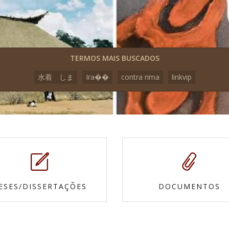
TERMOS MAIS BUSCADOS
水着 しま
Ira��
contra rima
linkvip
ESES/DISSERTAÇÕES
DOCUMENTOS