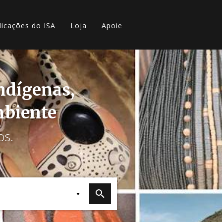
licações do ISA
Loja
Apoie
indígenas,
mbiente
os.