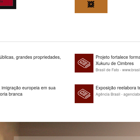
blicas, grandes propriedades,
Projeto fortalece fo
Xukuru de Cimbres
Brasil de Fato - www.brasi
 à imigração europeia em sua
Exposição reelabora t
ioria branca
Agência Brasil - agenciab