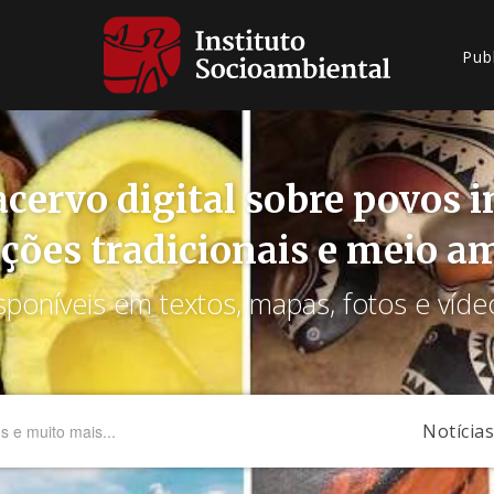
Pub
cervo digital sobre povos 
ções tradicionais e meio a
sponíveis em textos, mapas, fotos e víde
Notícias