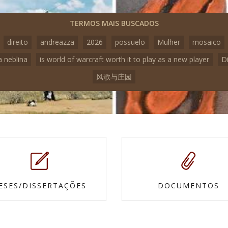
TERMOS MAIS BUSCADOS
direito
andreazza
2026
possuelo
Mulher
mosaico
a neblina
is world of warcraft worth it to play as a new player
D
风歌与庄园
ESES/DISSERTAÇÕES
DOCUMENTOS