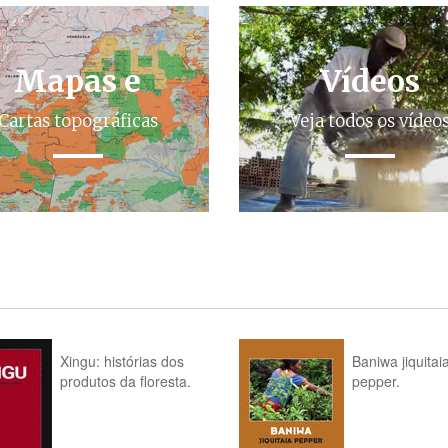
Mapas e
Vídeos
Cartas topográficas
Veja todos os vídeo
Xingu: histórias dos
Baniwa jiquitai
produtos da floresta.
pepper.