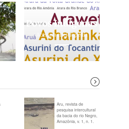
Povos Indígenas
s
Acesse a enciclopédia
a
Aru, revista de
pesquisa intercultural
da bacia do rio Negro,
Amazônia, v. 1, n. 1.