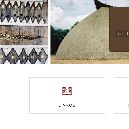
pico d
LIVROS
T