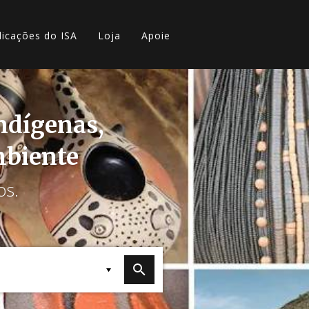
licações do ISA
Loja
Apoie
indígenas,
mbiente
os.