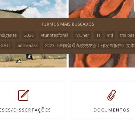
TERMOS MAIS BUSCADOS
indigenas
2026
vtunotesforall
Mulher
TI
ind
tris bas
GATI
andreazza
2023《全国普通高校校友会工作发展报告》文
ESES/DISSERTAÇÕES
DOCUMENTOS