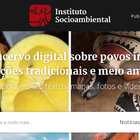
Pub
cervo digital sobre povos 
ções tradicionais e meio a
sponíveis em textos, mapas, fotos e víde
Notícias