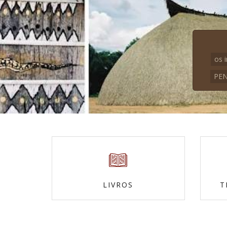
os 
PEN
LIVROS
T