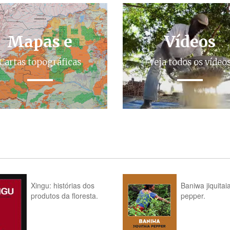
Mapas e
Vídeos
Cartas topográficas
Veja todos os vídeo
Xingu: histórias dos
Baniwa jiquitai
produtos da floresta.
pepper.