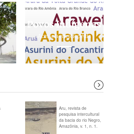
Povos Indígenas
s
Acesse a enciclopédia
a
Aru, revista de
pesquisa intercultural
da bacia do rio Negro,
Amazônia, v. 1, n. 1.