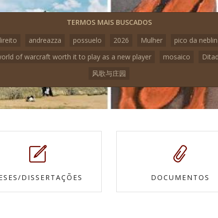
TERMOS MAIS BUSCADOS
ireito
andreazza
possuelo
2026
Mulher
pico da nebli
world of warcraft worth it to play as a new player
mosaico
Dita
风歌与庄园
ESES/DISSERTAÇÕES
DOCUMENTOS