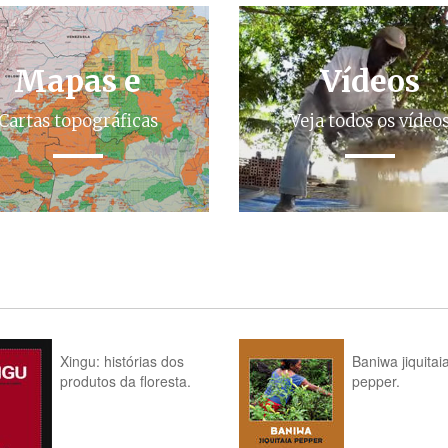
Mapas e
Vídeos
Cartas topográficas
Veja todos os vídeo
Xingu: histórias dos
Baniwa jiquitai
produtos da floresta.
pepper.