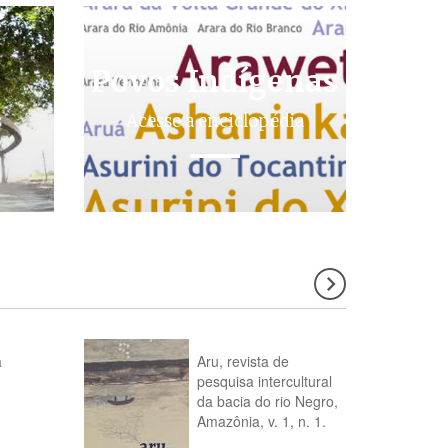
Povos Indígenas
s
Acesse a enciclopédia
a
Aru, revista de
pesquisa intercultural
da bacia do rio Negro,
Amazônia, v. 1, n. 1.