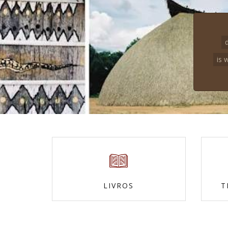
d
is 
LIVROS
T