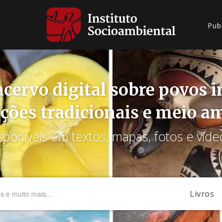
Pub
cervo digital sobre povos 
ções tradicionais e meio a
sponíveis em textos, mapas, fotos e víde
Livros