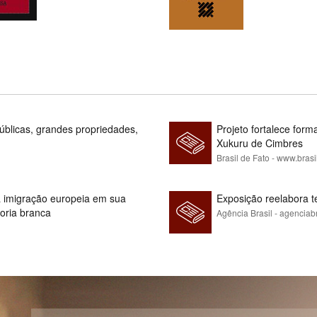
blicas, grandes propriedades,
Projeto fortalece fo
Xukuru de Cimbres
Brasil de Fato - www.brasi
 à imigração europeia em sua
Exposição reelabora t
ioria branca
Agência Brasil - agenciab