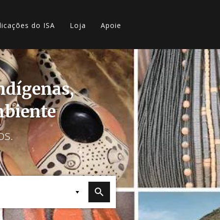
licações do ISA
Loja
Apoie
indígenas,
mbiente
os.