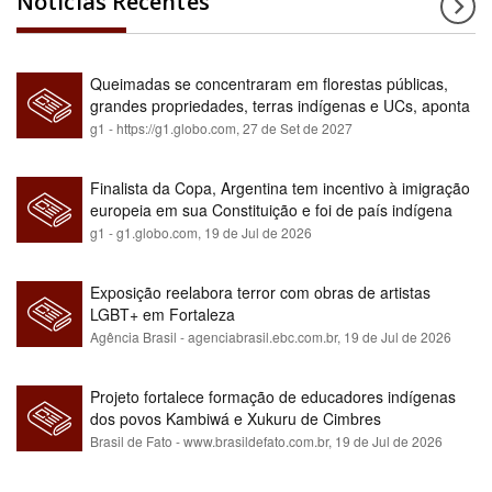
Notícias Recentes
Queimadas se concentraram em florestas públicas,
grandes propriedades, terras indígenas e UCs, aponta
relatório
g1 - https://g1.globo.com,
27 de Set de 2027
Finalista da Copa, Argentina tem incentivo à imigração
europeia em sua Constituição e foi de país indígena
para maioria branca
g1 - g1.globo.com,
19 de Jul de 2026
Exposição reelabora terror com obras de artistas
LGBT+ em Fortaleza
Agência Brasil - agenciabrasil.ebc.com.br,
19 de Jul de 2026
Projeto fortalece formação de educadores indígenas
dos povos Kambiwá e Xukuru de Cimbres
Brasil de Fato - www.brasildefato.com.br,
19 de Jul de 2026