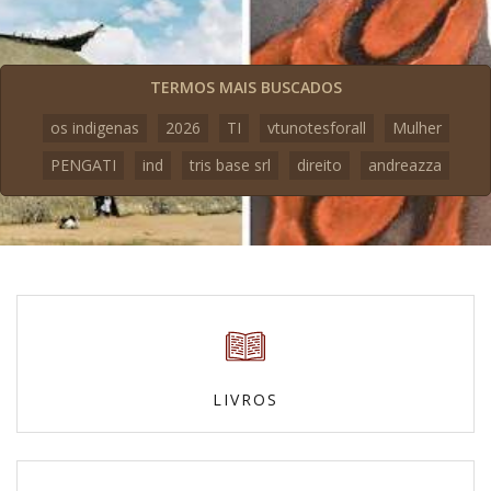
TERMOS MAIS BUSCADOS
os indigenas
2026
TI
vtunotesforall
Mulher
PENGATI
ind
tris base srl
direito
andreazza
LIVROS