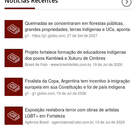
Notícias Recentes
Queimadas se concentraram em florestas públicas,
grandes propriedades, terras indígenas e UCs, aponta
relatório
g1 - https://g1.globo.com,
27 de Set de 2027
Projeto fortalece formação de educadores indígenas
dos povos Kambiwá e Xukuru de Cimbres
Brasil de Fato - www.brasildefato.com.br,
19 de Jul de 2026
Finalista da Copa, Argentina tem incentivo à imigração
europeia em sua Constituição e foi de país indígena
para maioria branca
g1 - g1.globo.com,
19 de Jul de 2026
Exposição reelabora terror com obras de artistas
LGBT+ em Fortaleza
Agência Brasil - agenciabrasil.ebc.com.br,
19 de Jul de 2026