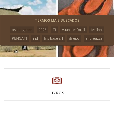
TERMOS MAIS BUSCADOS
os indigenas
2026
TI
vtunotesforall
Mulher
PENGATI
ind
tris base srl
direito
andreazza
LIVROS