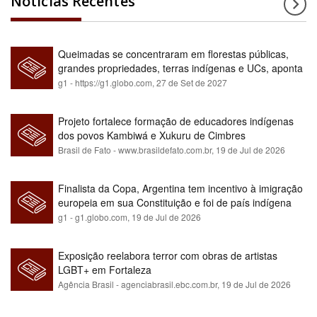
Notícias Recentes
Queimadas se concentraram em florestas públicas,
grandes propriedades, terras indígenas e UCs, aponta
relatório
g1 - https://g1.globo.com,
27 de Set de 2027
Projeto fortalece formação de educadores indígenas
dos povos Kambiwá e Xukuru de Cimbres
Brasil de Fato - www.brasildefato.com.br,
19 de Jul de 2026
Finalista da Copa, Argentina tem incentivo à imigração
europeia em sua Constituição e foi de país indígena
para maioria branca
g1 - g1.globo.com,
19 de Jul de 2026
Exposição reelabora terror com obras de artistas
LGBT+ em Fortaleza
Agência Brasil - agenciabrasil.ebc.com.br,
19 de Jul de 2026