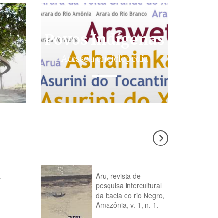
Povos Indígenas
s
Acesse a enciclopédia
a
Aru, revista de
pesquisa intercultural
da bacia do rio Negro,
Amazônia, v. 1, n. 1.