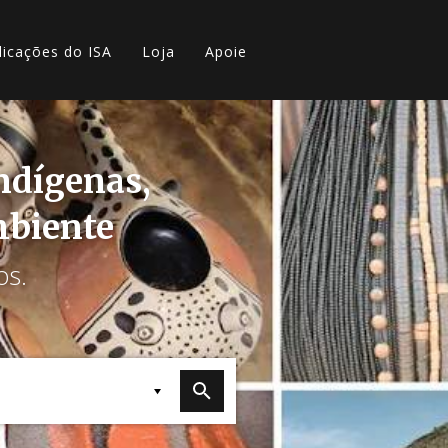
licações do ISA
Loja
Apoie
indígenas,
mbiente
os.