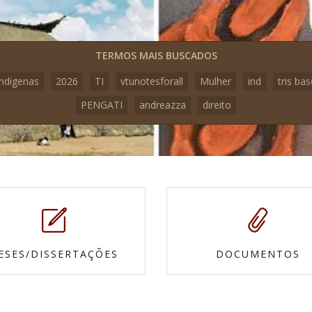
TERMOS MAIS BUSCADOS
indigenas
2026
TI
vtunotesforall
Mulher
ind
tris bas
PENGATI
andreazza
direito
ESES/DISSERTAÇÕES
DOCUMENTOS