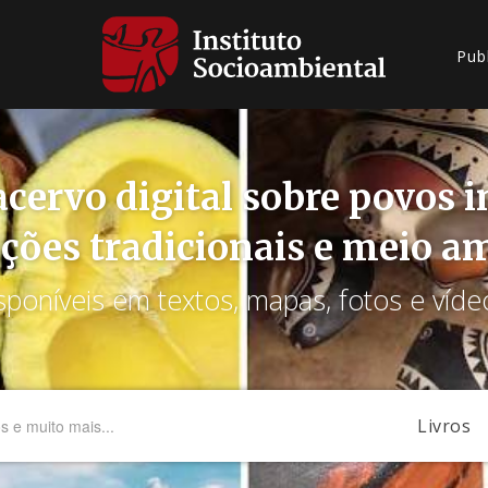
Pub
cervo digital sobre povos 
ções tradicionais e meio a
sponíveis em textos, mapas, fotos e víde
Livros