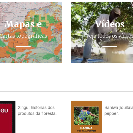
Mapas e
Vídeos
Cartas topográficas
Veja todos os vídeo
Xingu: histórias dos
Baniwa jiquitai
produtos da floresta.
pepper.