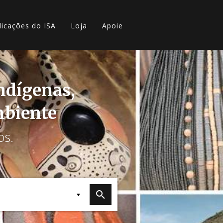
licações do ISA
Loja
Apoie
indígenas,
mbiente
os.