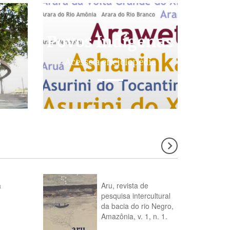
Povos Indígenas
s
Acesse a enciclopédia
a
Aru, revista de
pesquisa intercultural
da bacia do rio Negro,
Amazônia, v. 1, n. 1.