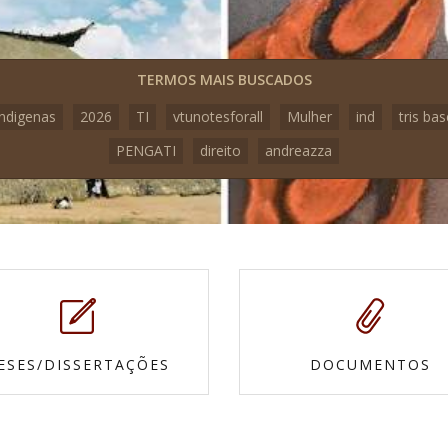
TERMOS MAIS BUSCADOS
indigenas
2026
TI
vtunotesforall
Mulher
ind
tris bas
PENGATI
direito
andreazza
ESES/DISSERTAÇÕES
DOCUMENTOS