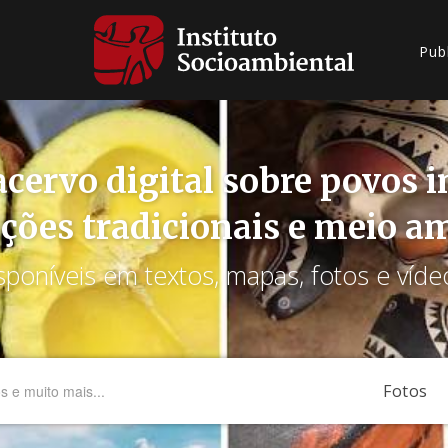
Pub
cervo digital sobre povos 
ções tradicionais e meio a
sponíveis em textos, mapas, fotos e víde
Fotos