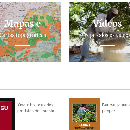
Mapas e
Vídeos
Cartas topográficas
Veja todos os vídeo
Xingu: histórias dos
Baniwa jiquitai
produtos da floresta.
pepper.