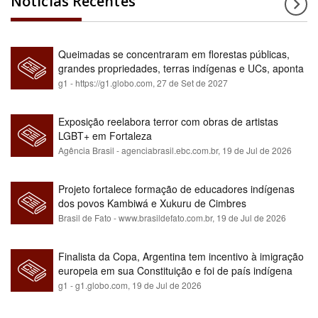
Notícias Recentes
Queimadas se concentraram em florestas públicas,
grandes propriedades, terras indígenas e UCs, aponta
relatório
g1 - https://g1.globo.com,
27 de Set de 2027
Exposição reelabora terror com obras de artistas
LGBT+ em Fortaleza
Agência Brasil - agenciabrasil.ebc.com.br,
19 de Jul de 2026
Projeto fortalece formação de educadores indígenas
dos povos Kambiwá e Xukuru de Cimbres
Brasil de Fato - www.brasildefato.com.br,
19 de Jul de 2026
Finalista da Copa, Argentina tem incentivo à imigração
europeia em sua Constituição e foi de país indígena
para maioria branca
g1 - g1.globo.com,
19 de Jul de 2026