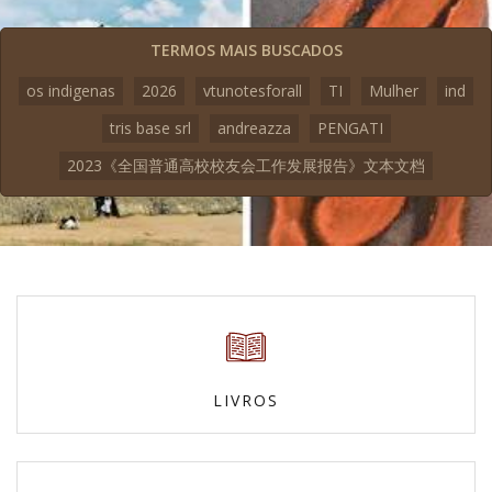
TERMOS MAIS BUSCADOS
os indigenas
2026
vtunotesforall
TI
Mulher
ind
tris base srl
andreazza
PENGATI
2023《全国普通高校校友会工作发展报告》文本文档
LIVROS