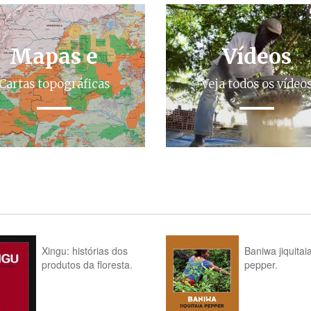
Mapas e
Vídeos
Cartas topográficas
Veja todos os vídeo
Xingu: histórias dos
Baniwa jiquitai
produtos da floresta.
pepper.