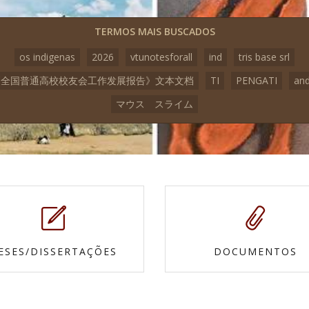
TERMOS MAIS BUSCADOS
os indigenas
2026
vtunotesforall
ind
tris base srl
3《全国普通高校校友会工作发展报告》文本文档
TI
PENGATI
an
マウス スライム
ESES/DISSERTAÇÕES
DOCUMENTOS