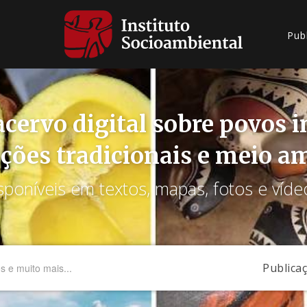
Pub
cervo digital sobre povos 
ções tradicionais e meio a
sponíveis em textos, mapas, fotos e víde
Publica