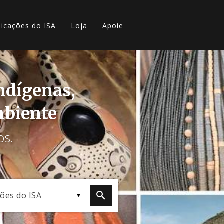
licações do ISA
Loja
Apoie
indígenas,
mbiente
os.
ções do ISA