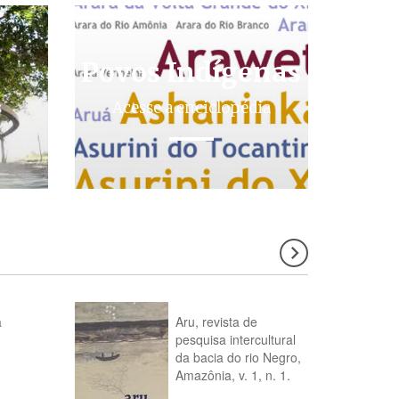
Povos Indígenas
s
Acesse a enciclopédia
a
Aru, revista de
pesquisa intercultural
da bacia do rio Negro,
Amazônia, v. 1, n. 1.