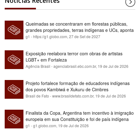
Notícias Recentes
Queimadas se concentraram em florestas públicas,
grandes propriedades, terras indígenas e UCs, aponta
relatório
g1 - https://g1.globo.com,
27 de Set de 2027
Exposição reelabora terror com obras de artistas
LGBT+ em Fortaleza
Agência Brasil - agenciabrasil.ebc.com.br,
19 de Jul de 2026
Projeto fortalece formação de educadores indígenas
dos povos Kambiwá e Xukuru de Cimbres
Brasil de Fato - www.brasildefato.com.br,
19 de Jul de 2026
Finalista da Copa, Argentina tem incentivo à imigração
europeia em sua Constituição e foi de país indígena
para maioria branca
g1 - g1.globo.com,
19 de Jul de 2026