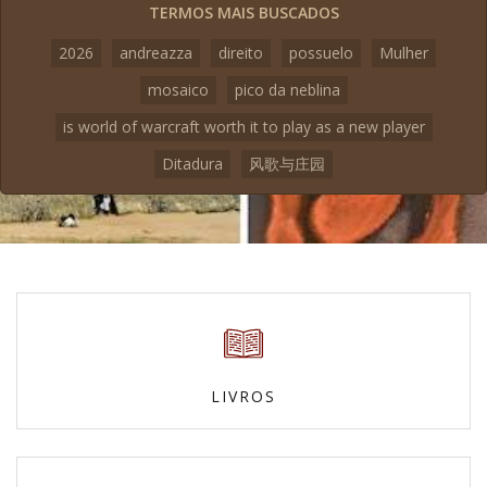
TERMOS MAIS BUSCADOS
2026
andreazza
direito
possuelo
Mulher
mosaico
pico da neblina
is world of warcraft worth it to play as a new player
Ditadura
风歌与庄园
LIVROS