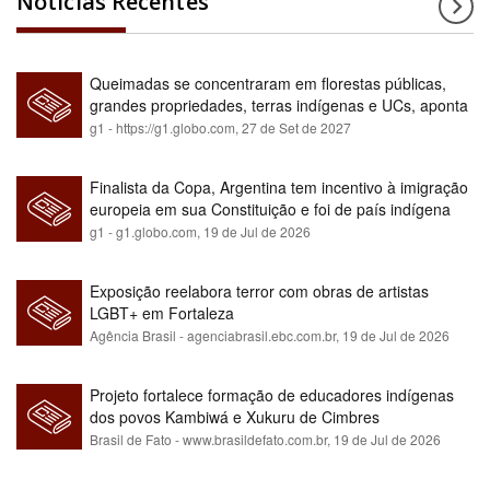
Notícias Recentes
Queimadas se concentraram em florestas públicas,
grandes propriedades, terras indígenas e UCs, aponta
relatório
g1 - https://g1.globo.com,
27 de Set de 2027
Finalista da Copa, Argentina tem incentivo à imigração
europeia em sua Constituição e foi de país indígena
para maioria branca
g1 - g1.globo.com,
19 de Jul de 2026
Exposição reelabora terror com obras de artistas
LGBT+ em Fortaleza
Agência Brasil - agenciabrasil.ebc.com.br,
19 de Jul de 2026
Projeto fortalece formação de educadores indígenas
dos povos Kambiwá e Xukuru de Cimbres
Brasil de Fato - www.brasildefato.com.br,
19 de Jul de 2026