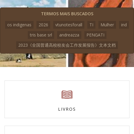
TERMOS MAIS BUSCADOS
os indigenas
2026
vtunotesforall
TI
Mulher
ind
tris base srl
andreazza
PENGATI
2023《全国普通高校校友会工作发展报告》文本文档
LIVROS