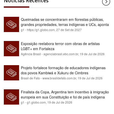
Notícias Recentes
Queimadas se concentraram em florestas públicas,
grandes propriedades, terras indígenas e UCs, aponta
relatório
g1 - https://g1.globo.com,
27 de Set de 2027
Exposição reelabora terror com obras de artistas
LGBT+ em Fortaleza
Agência Brasil - agenciabrasil.ebc.com.br,
19 de Jul de 2026
Projeto fortalece formação de educadores indígenas
dos povos Kambiwá e Xukuru de Cimbres
Brasil de Fato - www.brasildefato.com.br,
19 de Jul de 2026
Finalista da Copa, Argentina tem incentivo à imigração
europeia em sua Constituição e foi de país indígena
para maioria branca
g1 - g1.globo.com,
19 de Jul de 2026