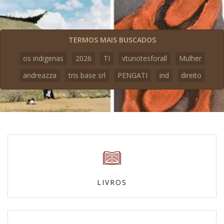
TERMOS MAIS BUSCADOS
os indigenas
2026
TI
vtunotesforall
Mulher
andreazza
tris base srl
PENGATI
ind
direito
LIVROS