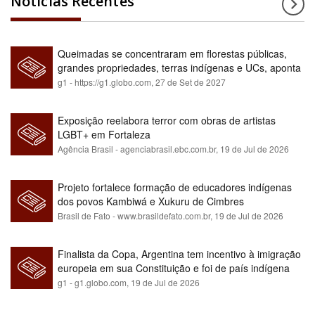
Notícias Recentes
Queimadas se concentraram em florestas públicas,
grandes propriedades, terras indígenas e UCs, aponta
relatório
g1 - https://g1.globo.com,
27 de Set de 2027
Exposição reelabora terror com obras de artistas
LGBT+ em Fortaleza
Agência Brasil - agenciabrasil.ebc.com.br,
19 de Jul de 2026
Projeto fortalece formação de educadores indígenas
dos povos Kambiwá e Xukuru de Cimbres
Brasil de Fato - www.brasildefato.com.br,
19 de Jul de 2026
Finalista da Copa, Argentina tem incentivo à imigração
europeia em sua Constituição e foi de país indígena
para maioria branca
g1 - g1.globo.com,
19 de Jul de 2026