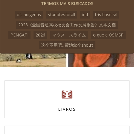
TERMOS MAIS BUSCADOS
os indigenas
vtunotesforall
ind
tris base srl
2023《全国普通高校校友会工作发展报告》文本文档
PENGATI
2026
マウス スライム
o que e QSMSP
这个不用吧...帮她拿个shou't
LIVROS