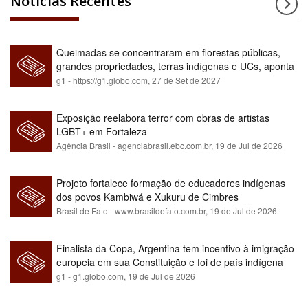
Notícias Recentes
Queimadas se concentraram em florestas públicas,
grandes propriedades, terras indígenas e UCs, aponta
relatório
g1 - https://g1.globo.com,
27 de Set de 2027
Exposição reelabora terror com obras de artistas
LGBT+ em Fortaleza
Agência Brasil - agenciabrasil.ebc.com.br,
19 de Jul de 2026
Projeto fortalece formação de educadores indígenas
dos povos Kambiwá e Xukuru de Cimbres
Brasil de Fato - www.brasildefato.com.br,
19 de Jul de 2026
Finalista da Copa, Argentina tem incentivo à imigração
europeia em sua Constituição e foi de país indígena
para maioria branca
g1 - g1.globo.com,
19 de Jul de 2026