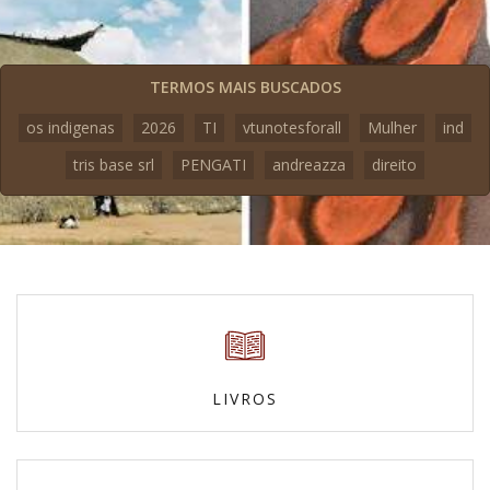
TERMOS MAIS BUSCADOS
os indigenas
2026
TI
vtunotesforall
Mulher
ind
tris base srl
PENGATI
andreazza
direito
LIVROS