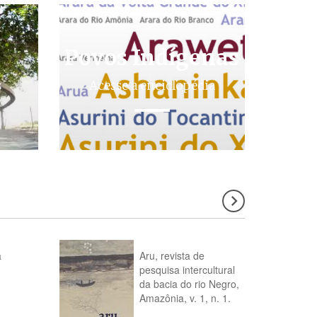
Povos Indígenas
s
Acesse a enciclopédia
a
Aru, revista de
pesquisa intercultural
da bacia do rio Negro,
Amazônia, v. 1, n. 1.