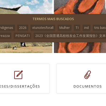
TERMOS MAIS BUSCADOS
indigenas
2026
vtunotesforall
Mulher
TI
ind
tris bas
reazza
PENGATI
2023《全国普通高校校友会工作发展报告》文
ESES/DISSERTAÇÕES
DOCUMENTOS