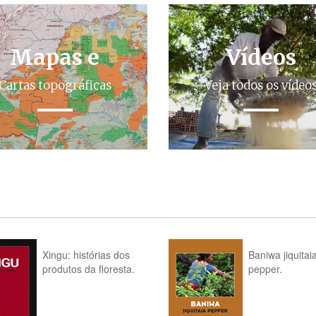
Mapas e
Vídeos
Cartas topográficas
Veja todos os vídeo
Xingu: histórias dos
Baniwa jiquitai
produtos da floresta.
pepper.