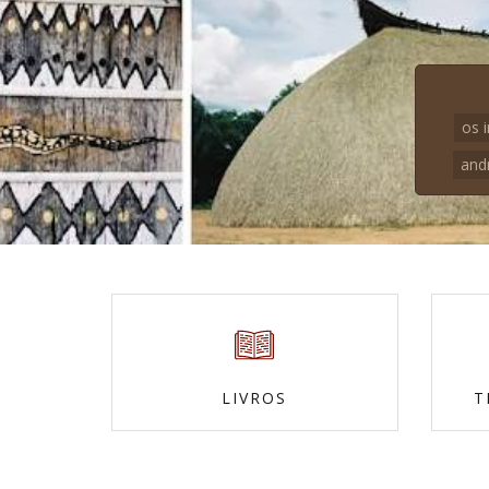
os 
and
LIVROS
T