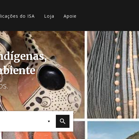
licações do ISA
Loja
Apoie
indígenas,
mbiente
os.