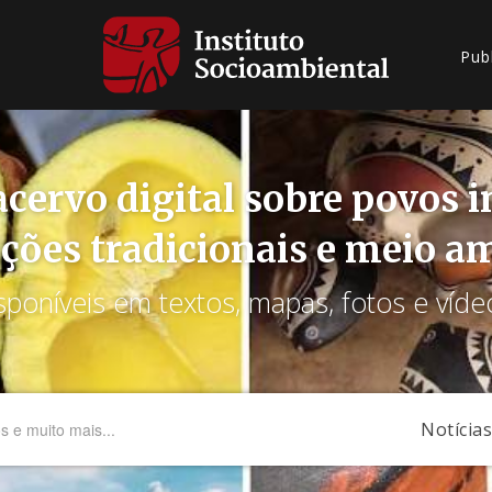
Pub
cervo digital sobre povos 
ções tradicionais e meio a
sponíveis em textos, mapas, fotos e víde
Notícias