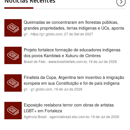
Notícias Recentes
Queimadas se concentraram em florestas públicas,
grandes propriedades, terras indígenas e UCs, aponta
relatório
g1 - https://g1.globo.com,
27 de Set de 2027
Projeto fortalece formação de educadores indígenas
dos povos Kambiwá e Xukuru de Cimbres
Brasil de Fato - www.brasildefato.com.br,
19 de Jul de 2026
Finalista da Copa, Argentina tem incentivo à imigração
europeia em sua Constituição e foi de país indígena
para maioria branca
g1 - g1.globo.com,
19 de Jul de 2026
Exposição reelabora terror com obras de artistas
LGBT+ em Fortaleza
Agência Brasil - agenciabrasil.ebc.com.br,
19 de Jul de 2026