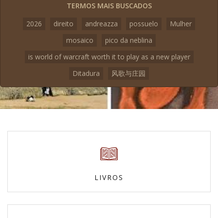
TERMOS MAIS BUSCADOS
2026
direito
andreazza
possuelo
Mulher
mosaico
pico da neblina
is world of warcraft worth it to play as a new player
Ditadura
风歌与庄园
LIVROS