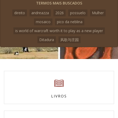
TERMOS MAIS BUSCADOS
direito
andreazza
2026
possuelo
Mulher
mosaico
pico da neblina
is world of warcraft worth it to play as a new player
Ditadura
风歌与庄园
LIVROS