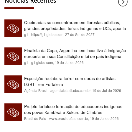
Notícias Recentes
Queimadas se concentraram em florestas públicas,
grandes propriedades, terras indígenas e UCs, aponta
relatório
g1 - https://g1.globo.com,
27 de Set de 2027
Finalista da Copa, Argentina tem incentivo à imigração
europeia em sua Constituição e foi de país indígena
para maioria branca
g1 - g1.globo.com,
19 de Jul de 2026
Exposição reelabora terror com obras de artistas
LGBT+ em Fortaleza
Agência Brasil - agenciabrasil.ebc.com.br,
19 de Jul de 2026
Projeto fortalece formação de educadores indígenas
dos povos Kambiwá e Xukuru de Cimbres
Brasil de Fato - www.brasildefato.com.br,
19 de Jul de 2026