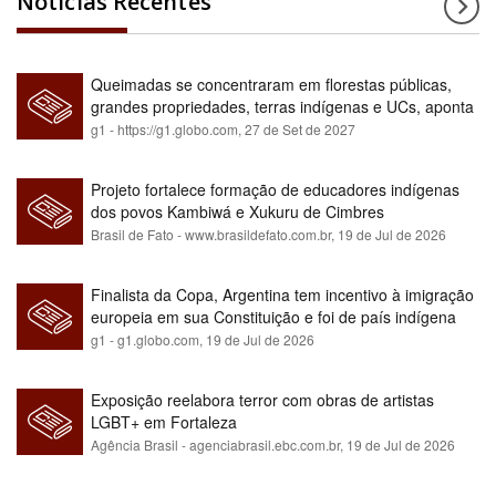
Notícias Recentes
Queimadas se concentraram em florestas públicas,
grandes propriedades, terras indígenas e UCs, aponta
relatório
g1 - https://g1.globo.com,
27 de Set de 2027
Projeto fortalece formação de educadores indígenas
dos povos Kambiwá e Xukuru de Cimbres
Brasil de Fato - www.brasildefato.com.br,
19 de Jul de 2026
Finalista da Copa, Argentina tem incentivo à imigração
europeia em sua Constituição e foi de país indígena
para maioria branca
g1 - g1.globo.com,
19 de Jul de 2026
Exposição reelabora terror com obras de artistas
LGBT+ em Fortaleza
Agência Brasil - agenciabrasil.ebc.com.br,
19 de Jul de 2026