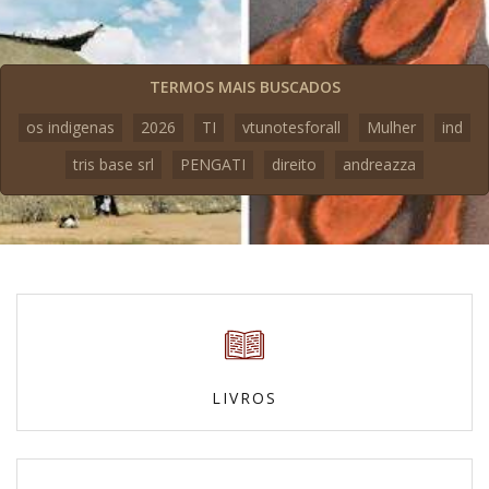
TERMOS MAIS BUSCADOS
os indigenas
2026
TI
vtunotesforall
Mulher
ind
tris base srl
PENGATI
direito
andreazza
LIVROS