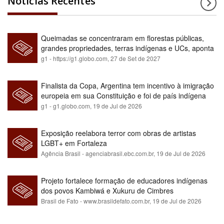
Notícias Recentes
Queimadas se concentraram em florestas públicas,
grandes propriedades, terras indígenas e UCs, aponta
relatório
g1 - https://g1.globo.com,
27 de Set de 2027
Finalista da Copa, Argentina tem incentivo à imigração
europeia em sua Constituição e foi de país indígena
para maioria branca
g1 - g1.globo.com,
19 de Jul de 2026
Exposição reelabora terror com obras de artistas
LGBT+ em Fortaleza
Agência Brasil - agenciabrasil.ebc.com.br,
19 de Jul de 2026
Projeto fortalece formação de educadores indígenas
dos povos Kambiwá e Xukuru de Cimbres
Brasil de Fato - www.brasildefato.com.br,
19 de Jul de 2026