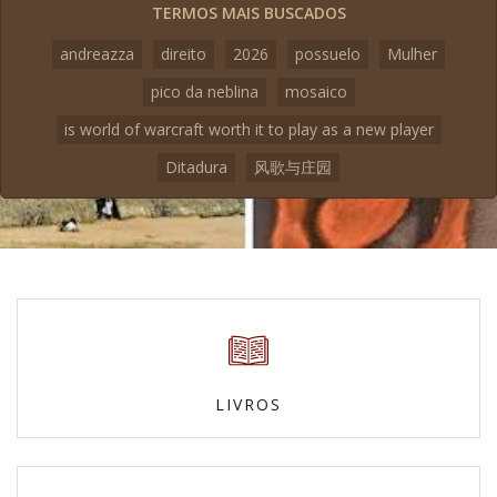
TERMOS MAIS BUSCADOS
andreazza
direito
2026
possuelo
Mulher
pico da neblina
mosaico
is world of warcraft worth it to play as a new player
Ditadura
风歌与庄园
LIVROS