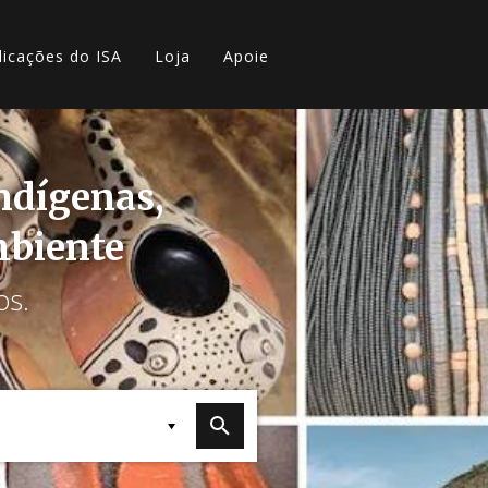
licações do ISA
Loja
Apoie
indígenas,
mbiente
os.