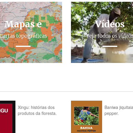
Mapas e
Vídeos
Cartas topográficas
Veja todos os vídeo
Xingu: histórias dos
Baniwa jiquitai
produtos da floresta.
pepper.