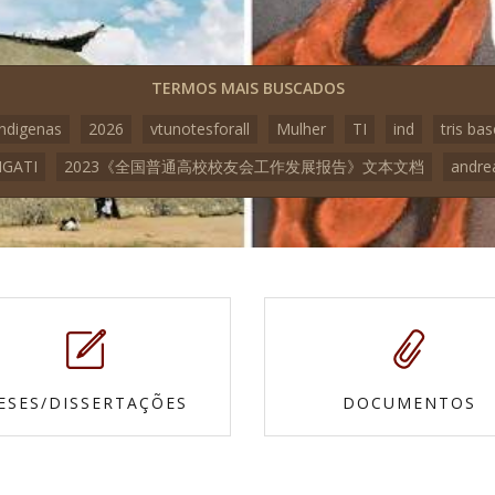
TERMOS MAIS BUSCADOS
indigenas
2026
vtunotesforall
Mulher
TI
ind
tris bas
GATI
2023《全国普通高校校友会工作发展报告》文本文档
andre
ESES/DISSERTAÇÕES
DOCUMENTOS