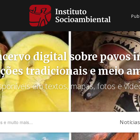
Pub
cervo digital sobre povos 
ções tradicionais e meio a
sponíveis em textos, mapas, fotos e víde
Notícias