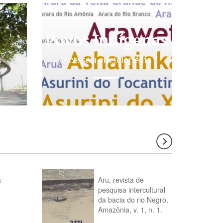
Povos Indígenas
s
Acesse a enciclopédia
a
Aru, revista de
pesquisa intercultural
da bacia do rio Negro,
Amazônia, v. 1, n. 1.