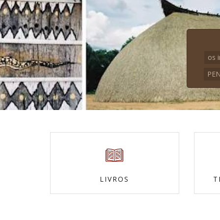
os 
PEN
LIVROS
T