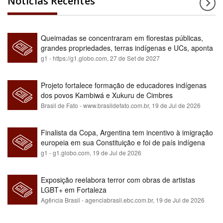
Notícias Recentes
Queimadas se concentraram em florestas públicas,
grandes propriedades, terras indígenas e UCs, aponta
relatório
g1 - https://g1.globo.com,
27 de Set de 2027
Projeto fortalece formação de educadores indígenas
dos povos Kambiwá e Xukuru de Cimbres
Brasil de Fato - www.brasildefato.com.br,
19 de Jul de 2026
Finalista da Copa, Argentina tem incentivo à imigração
europeia em sua Constituição e foi de país indígena
para maioria branca
g1 - g1.globo.com,
19 de Jul de 2026
Exposição reelabora terror com obras de artistas
LGBT+ em Fortaleza
Agência Brasil - agenciabrasil.ebc.com.br,
19 de Jul de 2026