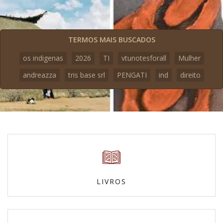
TERMOS MAIS BUSCADOS
os indigenas
2026
TI
vtunotesforall
Mulher
andreazza
tris base srl
PENGATI
ind
direito
LIVROS