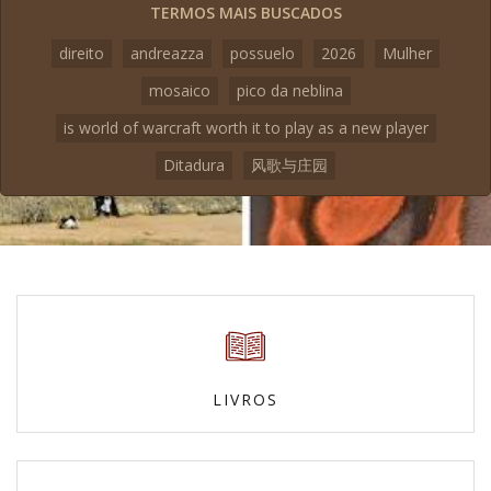
TERMOS MAIS BUSCADOS
direito
andreazza
possuelo
2026
Mulher
mosaico
pico da neblina
is world of warcraft worth it to play as a new player
Ditadura
风歌与庄园
LIVROS