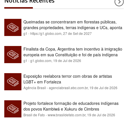
Notícias Recentes
Queimadas se concentraram em florestas públicas,
grandes propriedades, terras indígenas e UCs, aponta
relatório
g1 - https://g1.globo.com,
27 de Set de 2027
Finalista da Copa, Argentina tem incentivo à imigração
europeia em sua Constituição e foi de país indígena
para maioria branca
g1 - g1.globo.com,
19 de Jul de 2026
Exposição reelabora terror com obras de artistas
LGBT+ em Fortaleza
Agência Brasil - agenciabrasil.ebc.com.br,
19 de Jul de 2026
Projeto fortalece formação de educadores indígenas
dos povos Kambiwá e Xukuru de Cimbres
Brasil de Fato - www.brasildefato.com.br,
19 de Jul de 2026