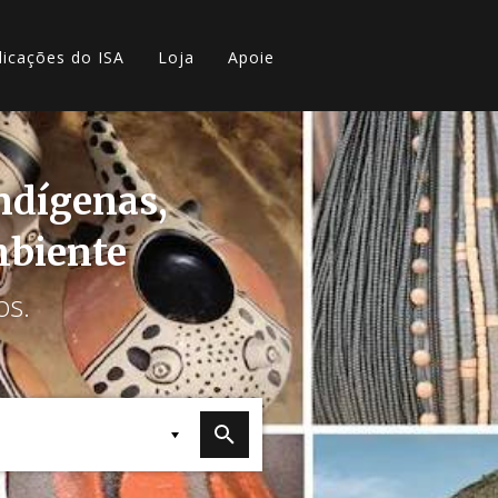
licações do ISA
Loja
Apoie
indígenas,
mbiente
os.