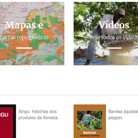
Mapas e
Vídeos
Cartas topográficas
Veja todos os vídeo
Xingu: histórias dos
Baniwa jiquitai
produtos da floresta.
pepper.