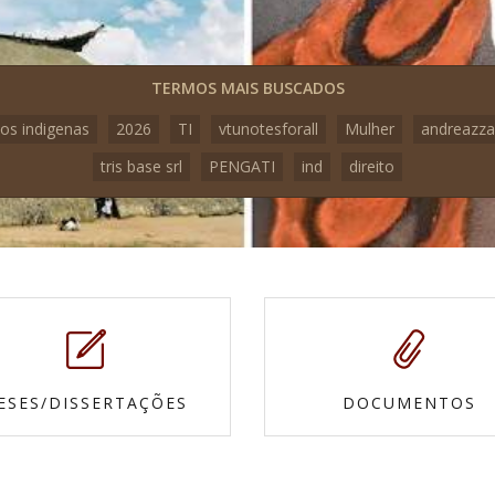
TERMOS MAIS BUSCADOS
os indigenas
2026
TI
vtunotesforall
Mulher
andreazza
tris base srl
PENGATI
ind
direito
ESES/DISSERTAÇÕES
DOCUMENTOS