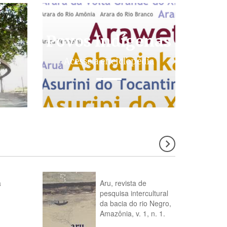
Povos Indígenas
s
Acesse a enciclopédia
a
Aru, revista de
pesquisa intercultural
da bacia do rio Negro,
Amazônia, v. 1, n. 1.