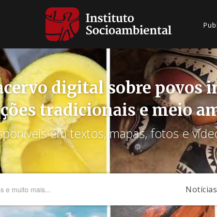
Pub
cervo digital sobre povos 
ções tradicionais e meio a
sponíveis em textos, mapas, fotos e víde
Notícias