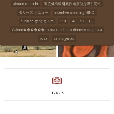
alo0rid marathi
適度健身吸引異性過度健身吸引同性
タリーズ メニュー
incentive meaning HINDI
nurullah genç gülüm
118
ACONTECEU
Calend������rio pra receber o dinheiro da pesca
rosa
os indigenas
LIVROS