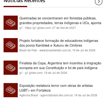
Notícias Recentes
Queimadas se concentraram em florestas públicas,
grandes propriedades, terras indígenas e UCs, aponta
relatório
g1 - https://g1.globo.com,
27 de Set de 2027
Projeto fortalece formação de educadores indígenas
dos povos Kambiwá e Xukuru de Cimbres
Brasil de Fato - www.brasildefato.com.br,
19 de Jul de 2026
Finalista da Copa, Argentina tem incentivo à imigração
europeia em sua Constituição e foi de país indígena
para maioria branca
g1 - g1.globo.com,
19 de Jul de 2026
Exposição reelabora terror com obras de artistas
LGBT+ em Fortaleza
Agência Brasil - agenciabrasil.ebc.com.br,
19 de Jul de 2026