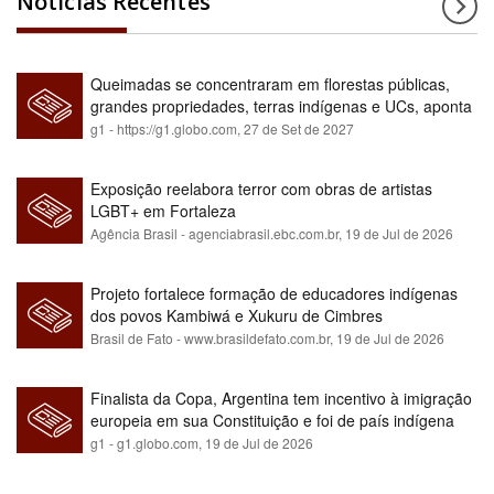
Notícias Recentes
Queimadas se concentraram em florestas públicas,
grandes propriedades, terras indígenas e UCs, aponta
relatório
g1 - https://g1.globo.com,
27 de Set de 2027
Exposição reelabora terror com obras de artistas
LGBT+ em Fortaleza
Agência Brasil - agenciabrasil.ebc.com.br,
19 de Jul de 2026
Projeto fortalece formação de educadores indígenas
dos povos Kambiwá e Xukuru de Cimbres
Brasil de Fato - www.brasildefato.com.br,
19 de Jul de 2026
Finalista da Copa, Argentina tem incentivo à imigração
europeia em sua Constituição e foi de país indígena
para maioria branca
g1 - g1.globo.com,
19 de Jul de 2026