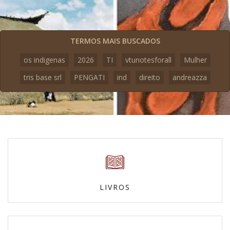
TERMOS MAIS BUSCADOS
os indigenas
2026
TI
vtunotesforall
Mulher
tris base srl
PENGATI
ind
direito
andreazza
LIVROS