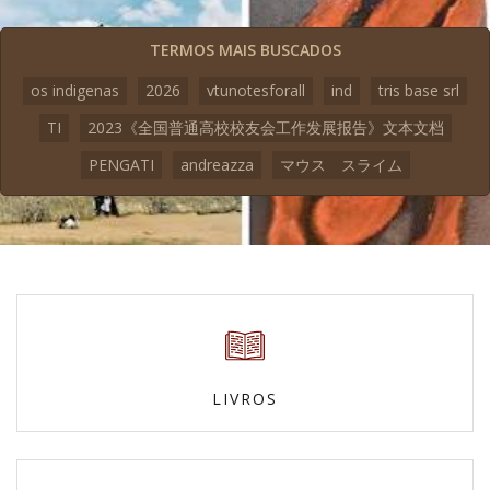
TERMOS MAIS BUSCADOS
os indigenas
2026
vtunotesforall
ind
tris base srl
TI
2023《全国普通高校校友会工作发展报告》文本文档
PENGATI
andreazza
マウス スライム
LIVROS