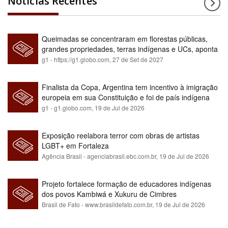
Notícias Recentes
Queimadas se concentraram em florestas públicas,
grandes propriedades, terras indígenas e UCs, aponta
relatório
g1 - https://g1.globo.com,
27 de Set de 2027
Finalista da Copa, Argentina tem incentivo à imigração
europeia em sua Constituição e foi de país indígena
para maioria branca
g1 - g1.globo.com,
19 de Jul de 2026
Exposição reelabora terror com obras de artistas
LGBT+ em Fortaleza
Agência Brasil - agenciabrasil.ebc.com.br,
19 de Jul de 2026
Projeto fortalece formação de educadores indígenas
dos povos Kambiwá e Xukuru de Cimbres
Brasil de Fato - www.brasildefato.com.br,
19 de Jul de 2026