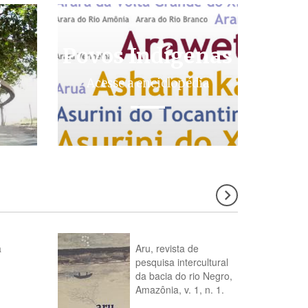
Povos Indígenas
s
Acesse a enciclopédia
a
Aru, revista de
pesquisa intercultural
da bacia do rio Negro,
Amazônia, v. 1, n. 1.