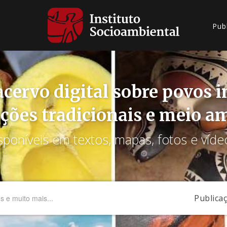
Pub
cervo digital sobre povos 
ções tradicionais e meio a
sponíveis em textos, mapas, fotos e víde
Publica