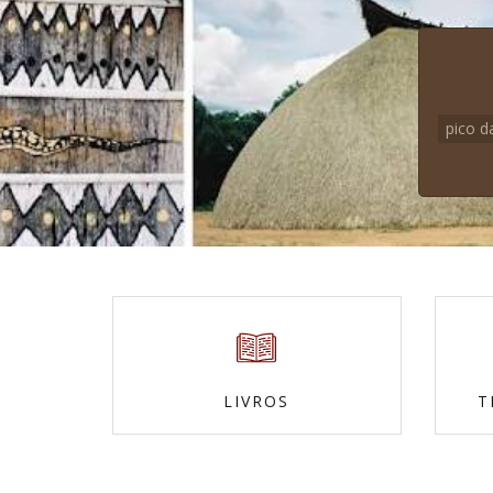
pico d
LIVROS
T