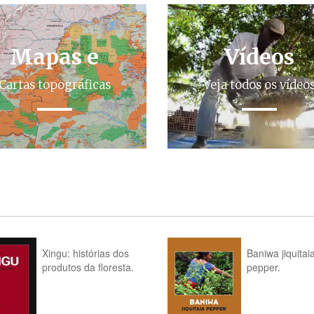
Mapas e
Vídeos
Cartas topográficas
Veja todos os vídeo
Xingu: histórias dos
Baniwa jiquitai
produtos da floresta.
pepper.