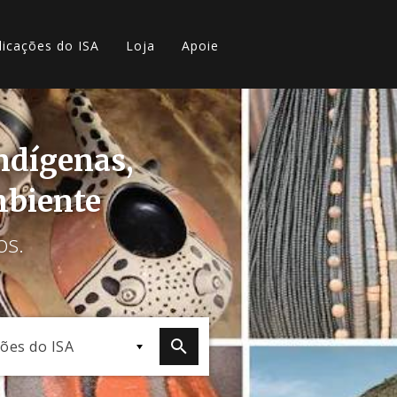
licações do ISA
Loja
Apoie
indígenas,
mbiente
os.
ções do ISA