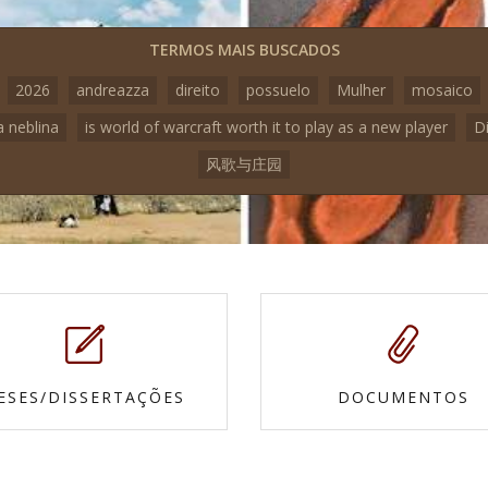
TERMOS MAIS BUSCADOS
2026
andreazza
direito
possuelo
Mulher
mosaico
a neblina
is world of warcraft worth it to play as a new player
D
风歌与庄园
ESES/DISSERTAÇÕES
DOCUMENTOS