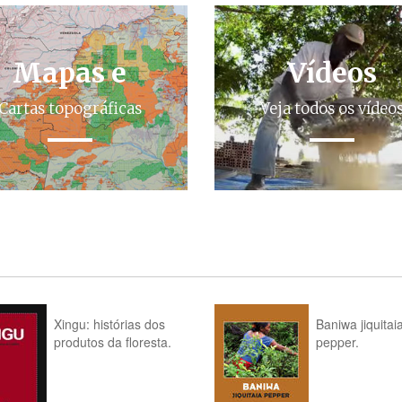
Mapas e
Vídeos
Cartas topográficas
Veja todos os vídeo
Xingu: histórias dos
Baniwa jiquitai
produtos da floresta.
pepper.