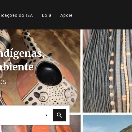
licações do ISA
Loja
Apoie
indígenas,
mbiente
os.