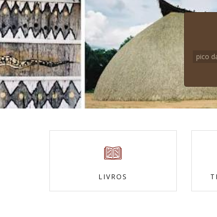
pico d
LIVROS
T