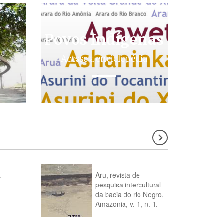
Povos Indígenas
s
Acesse a enciclopédia
a
Aru, revista de
pesquisa intercultural
da bacia do rio Negro,
Amazônia, v. 1, n. 1.