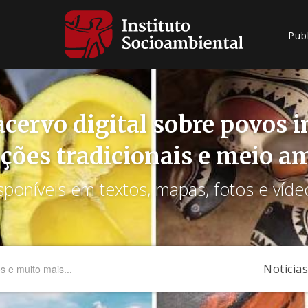
Pub
cervo digital sobre povos 
ções tradicionais e meio a
sponíveis em textos, mapas, fotos e víde
Notícias