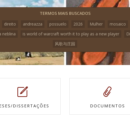
TERMOS MAIS BUSCADOS
direito
andreazza
possuelo
2026
Mulher
mosaico
a neblina
is world of warcraft worth it to play as a new player
D
风歌与庄园
ESES/DISSERTAÇÕES
DOCUMENTOS