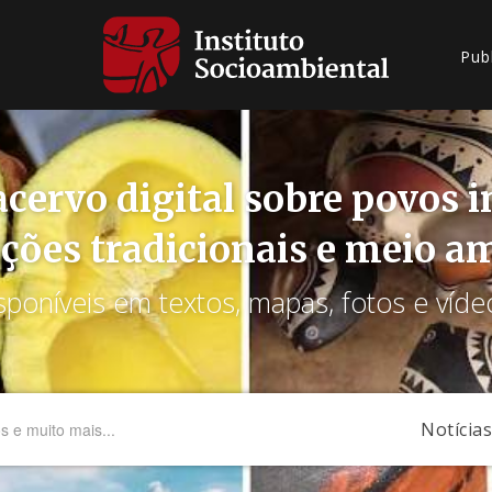
Pub
cervo digital sobre povos 
ções tradicionais e meio a
sponíveis em textos, mapas, fotos e víde
Notícias