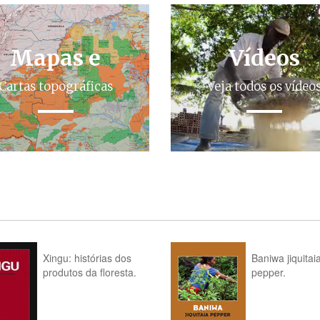
Mapas e
Vídeos
Cartas topográficas
Veja todos os vídeo
Xingu: histórias dos
Baniwa jiquitai
produtos da floresta.
pepper.