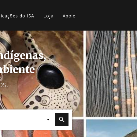
licações do ISA
Loja
Apoie
indígenas,
mbiente
os.