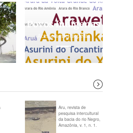
Povos Indígenas
s
Acesse a enciclopédia
a
Aru, revista de
pesquisa intercultural
da bacia do rio Negro,
Amazônia, v. 1, n. 1.