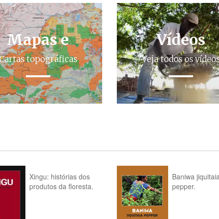
Mapas e
Vídeos
Cartas topográficas
Veja todos os vídeo
Xingu: histórias dos
Baniwa jiquitai
produtos da floresta.
pepper.