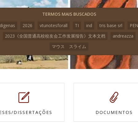
TERMOS MAIS BUSCADOS
ndigenas
2026
vtunotesforall
TI
ind
tris base srl
PEN
2023《全国普通高校校友会工作发展报告》文本文档
andreazza
マウス スライム
ESES/DISSERTAÇÕES
DOCUMENTOS