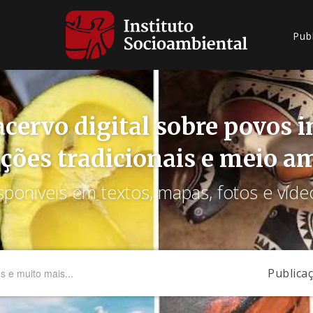
Pub
cervo digital sobre povos 
ções tradicionais e meio a
sponíveis em textos, mapas, fotos e víde
Publica