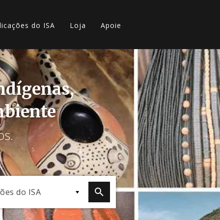
licações do ISA
Loja
Apoie
indígenas,
mbiente
os.
ções do ISA