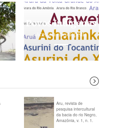
Povos Indígenas
s
Acesse a enciclopédia
a
Aru, revista de
pesquisa intercultural
da bacia do rio Negro,
Amazônia, v. 1, n. 1.