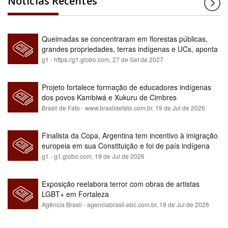
Notícias Recentes
Queimadas se concentraram em florestas públicas,
grandes propriedades, terras indígenas e UCs, aponta
relatório
g1 - https://g1.globo.com,
27 de Set de 2027
Projeto fortalece formação de educadores indígenas
dos povos Kambiwá e Xukuru de Cimbres
Brasil de Fato - www.brasildefato.com.br,
19 de Jul de 2026
Finalista da Copa, Argentina tem incentivo à imigração
europeia em sua Constituição e foi de país indígena
para maioria branca
g1 - g1.globo.com,
19 de Jul de 2026
Exposição reelabora terror com obras de artistas
LGBT+ em Fortaleza
Agência Brasil - agenciabrasil.ebc.com.br,
19 de Jul de 2026