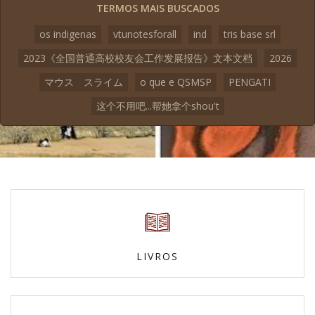
TERMOS MAIS BUSCADOS
os indigenas
vtunotesforall
ind
tris base srl
2023《全国普通高校校友会工作发展报告》文本文档
2026
マウス スライム
o que e QSMSP
PENGATI
这个不用吧...帮她拿个shou't
LIVROS