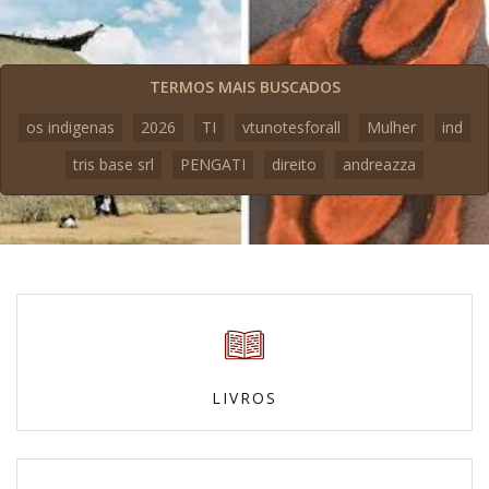
TERMOS MAIS BUSCADOS
os indigenas
2026
TI
vtunotesforall
Mulher
ind
tris base srl
PENGATI
direito
andreazza
LIVROS