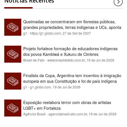
Notícias Recentes
Queimadas se concentraram em florestas públicas,
grandes propriedades, terras indígenas e UCs, aponta
relatório
g1 - https://g1.globo.com,
27 de Set de 2027
Projeto fortalece formação de educadores indígenas
dos povos Kambiwá e Xukuru de Cimbres
Brasil de Fato - www.brasildefato.com.br,
19 de Jul de 2026
Finalista da Copa, Argentina tem incentivo à imigração
europeia em sua Constituição e foi de país indígena
para maioria branca
g1 - g1.globo.com,
19 de Jul de 2026
Exposição reelabora terror com obras de artistas
LGBT+ em Fortaleza
Agência Brasil - agenciabrasil.ebc.com.br,
19 de Jul de 2026