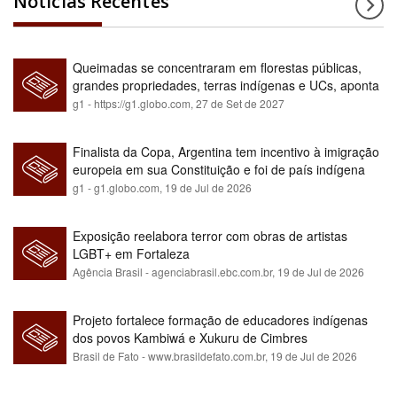
Notícias Recentes
Queimadas se concentraram em florestas públicas,
grandes propriedades, terras indígenas e UCs, aponta
relatório
g1 - https://g1.globo.com,
27 de Set de 2027
Finalista da Copa, Argentina tem incentivo à imigração
europeia em sua Constituição e foi de país indígena
para maioria branca
g1 - g1.globo.com,
19 de Jul de 2026
Exposição reelabora terror com obras de artistas
LGBT+ em Fortaleza
Agência Brasil - agenciabrasil.ebc.com.br,
19 de Jul de 2026
Projeto fortalece formação de educadores indígenas
dos povos Kambiwá e Xukuru de Cimbres
Brasil de Fato - www.brasildefato.com.br,
19 de Jul de 2026