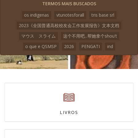
TERMOS MAIS BUSCADOS
os indigenas
vtunotesforall
tris base srl
2023《全国普通高校校友会工作发展报告》文本文档
マウス スライム
这个不用吧...帮她拿个shou't
o que e QSMSP
2026
PENGATI
ind
LIVROS