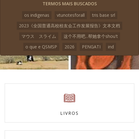
TERMOS MAIS BUSCADOS
os indigenas
vtunotesforall
tris base srl
2023《全国普通高校校友会工作发展报告》文本文档
マウス スライム
这个不用吧...帮她拿个shou't
o que e QSMSP
2026
PENGATI
ind
LIVROS