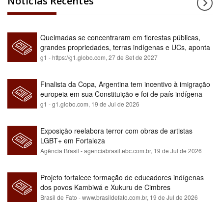
Notícias Recentes
Queimadas se concentraram em florestas públicas,
grandes propriedades, terras indígenas e UCs, aponta
relatório
g1 - https://g1.globo.com,
27 de Set de 2027
Finalista da Copa, Argentina tem incentivo à imigração
europeia em sua Constituição e foi de país indígena
para maioria branca
g1 - g1.globo.com,
19 de Jul de 2026
Exposição reelabora terror com obras de artistas
LGBT+ em Fortaleza
Agência Brasil - agenciabrasil.ebc.com.br,
19 de Jul de 2026
Projeto fortalece formação de educadores indígenas
dos povos Kambiwá e Xukuru de Cimbres
Brasil de Fato - www.brasildefato.com.br,
19 de Jul de 2026