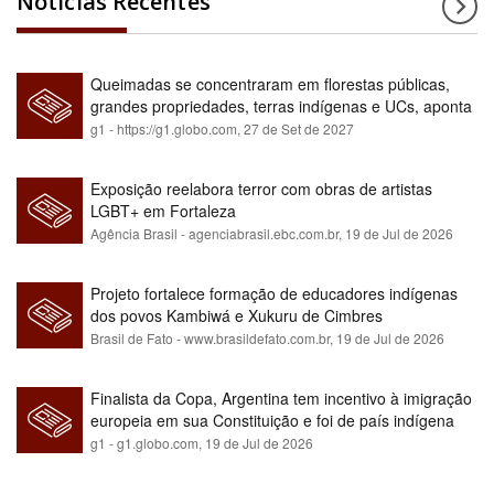
Notícias Recentes
Queimadas se concentraram em florestas públicas,
grandes propriedades, terras indígenas e UCs, aponta
relatório
g1 - https://g1.globo.com,
27 de Set de 2027
Exposição reelabora terror com obras de artistas
LGBT+ em Fortaleza
Agência Brasil - agenciabrasil.ebc.com.br,
19 de Jul de 2026
Projeto fortalece formação de educadores indígenas
dos povos Kambiwá e Xukuru de Cimbres
Brasil de Fato - www.brasildefato.com.br,
19 de Jul de 2026
Finalista da Copa, Argentina tem incentivo à imigração
europeia em sua Constituição e foi de país indígena
para maioria branca
g1 - g1.globo.com,
19 de Jul de 2026