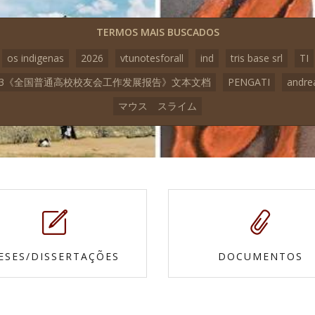
TERMOS MAIS BUSCADOS
os indigenas
2026
vtunotesforall
ind
tris base srl
TI
23《全国普通高校校友会工作发展报告》文本文档
PENGATI
andre
マウス スライム
ESES/DISSERTAÇÕES
DOCUMENTOS