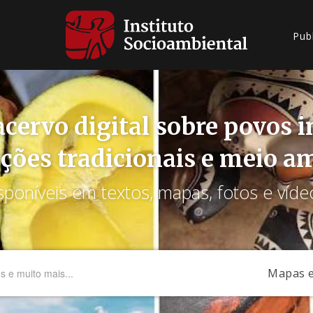
Pub
cervo digital sobre povos 
ções tradicionais e meio a
sponíveis em textos, mapas, fotos e víde