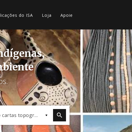
licações do ISA
Loja
Apoie
indígenas,
mbiente
os.
Mapas e cartas topográficas