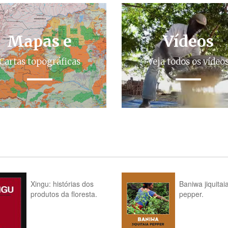
Mapas e
Vídeos
Cartas topográficas
Veja todos os vídeo
Xingu: histórias dos
Baniwa jiquitai
produtos da floresta.
pepper.