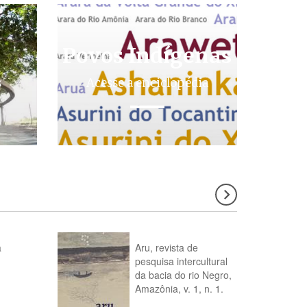
Povos Indígenas
s
Acesse a enciclopédia
a
Aru, revista de
pesquisa intercultural
da bacia do rio Negro,
Amazônia, v. 1, n. 1.