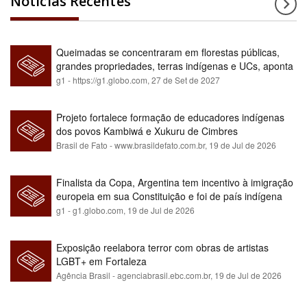
Notícias Recentes
Queimadas se concentraram em florestas públicas,
grandes propriedades, terras indígenas e UCs, aponta
relatório
g1 - https://g1.globo.com,
27 de Set de 2027
Projeto fortalece formação de educadores indígenas
dos povos Kambiwá e Xukuru de Cimbres
Brasil de Fato - www.brasildefato.com.br,
19 de Jul de 2026
Finalista da Copa, Argentina tem incentivo à imigração
europeia em sua Constituição e foi de país indígena
para maioria branca
g1 - g1.globo.com,
19 de Jul de 2026
Exposição reelabora terror com obras de artistas
LGBT+ em Fortaleza
Agência Brasil - agenciabrasil.ebc.com.br,
19 de Jul de 2026