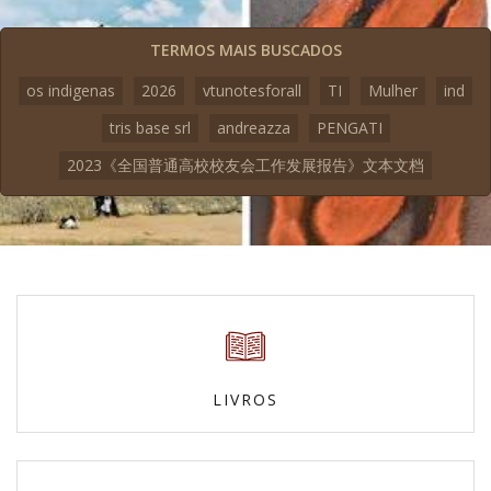
TERMOS MAIS BUSCADOS
os indigenas
2026
vtunotesforall
TI
Mulher
ind
tris base srl
andreazza
PENGATI
2023《全国普通高校校友会工作发展报告》文本文档
LIVROS