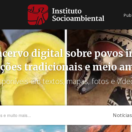
Pub
cervo digital sobre povos 
ções tradicionais e meio a
sponíveis em textos, mapas, fotos e víde
Notícias