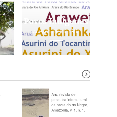
Povos Indígenas
s
Acesse a enciclopédia
a
Aru, revista de
pesquisa intercultural
da bacia do rio Negro,
Amazônia, v. 1, n. 1.