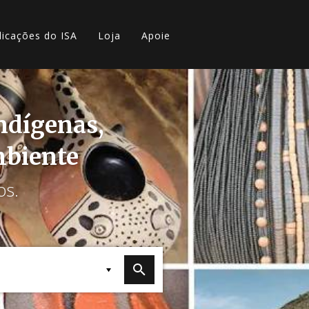
licações do ISA
Loja
Apoie
indígenas,
mbiente
os.