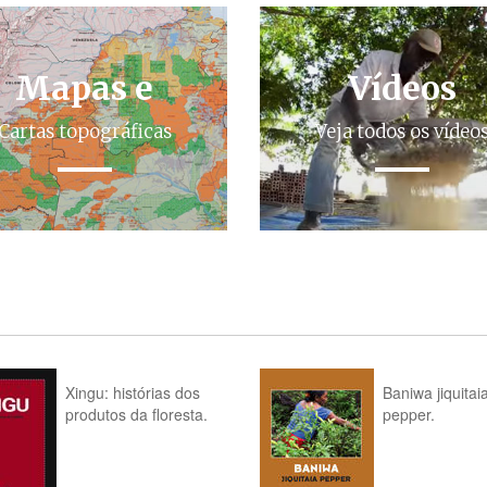
Mapas e
Vídeos
Cartas topográficas
Veja todos os vídeo
Xingu: histórias dos
Baniwa jiquitai
produtos da floresta.
pepper.