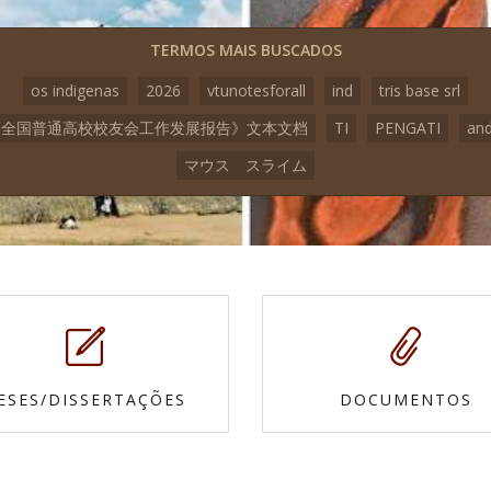
TERMOS MAIS BUSCADOS
os indigenas
2026
vtunotesforall
ind
tris base srl
3《全国普通高校校友会工作发展报告》文本文档
TI
PENGATI
an
マウス スライム
ESES/DISSERTAÇÕES
DOCUMENTOS